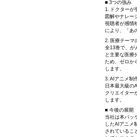
■ 3つの強み
1. ドクター
図解やナレー
視聴者が感情
により、「あ
2. 医療テー
全13巻で、が
と主要な医療
ため、ゼロか
します。
3. AIアニ
日本最大級のA
クリエイター
します。
■ 今後の展開
当社は本パッ
したAIアニ
されているこ