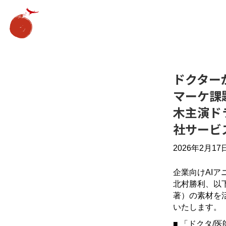
ドクター
マーケ課
木主演ド
社サービ
2026年2月17
企業向けAI
北村勝利、以
著）の素材を
いたします。
■ 「ドクタ/