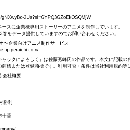
。
画
u.be/gNXwyBc-2Us?si=GYPQ3GZoEkOSQMjW
ベースに企業様専用ストーリーのアニメを制作しています。
13巻をデータ提供していますのでお問い合わせください。
ジオ〜企業向けアニメ制作サービス
me.hp.peraichi.com/
ジャックによろしく』は佐藤秀峰氏の作品です。本文に記載の
の商標または登録商標です。利用可否・条件は当社利用規約等
馬 会社概要
村勝利
布十番
company/