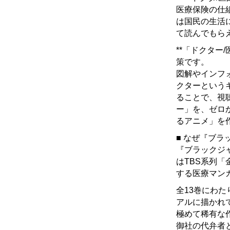
医療保険の仕
は国民の生活
て読んでもら
**「ドクター
策です。
図解やインフ
クターという
ることで、視
ー」を、ゼロ
るアニメ」を
■ なぜ『ブ
『ブラックジャ
はTBS系列
する医療マン
全13巻にわ
アルに描かれ
極めて稀有な作
御社の代弁者