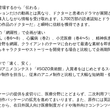
が登場するから「伝わる」
ションだけの動画とは異なり、ドクターと患者のドラマが展開
移入しながら情報を受け取れます。1,700万部の読者認知とド
の作品のドクターだ」と瞬時に信頼を獲得できます。
マの「網羅性」で企画が速い
ん（巻6〜8）、心臓病（巻2）、小児医療（巻4〜5）、精神疾患
分野を網羅。クライアントのテーマに合わせて最適な素材を即
らキャラクターやストーリーを開発する場合と比較して企画期
メ制作で「速く、安く」
Iアニメコンテスト「#SOZO美術館」入賞者をはじめとする
が制作を担当し、従来のアニメ制作と比較して大幅な短納期・
ケージの提供を皮切りに、医療分野にとどまらず、二次利用フ
メ制作パッケージの拡充を進めてまいります。また、原作には英
とから、在日外国人向け医療制度ガイドや海外向けコンテンツ