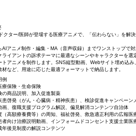
要
 ドクター/医師が登場する医療アニメで、「伝わらない」を解決
らAIアニメ制作・編集・MA（音声収録）までワンストップで対
クライアントの訴求テーマに最適なシーンやキャラクターを選定
ートアニメを制作します。SNS縦型動画、Webサイト埋め込み
教材など、用途に応じた最適フォーマットで納品します。
用例
医療保険・生命保険
険の商品説明、加入促進製薬
疾患啓発（がん・心臓病・精神疾患）、検診促進キャンペーン
動画、復職支援プログラム解説、偏見解消コンテンツ自治体
度（高額療養費等）の周知、福祉啓発、救急適正利用の広報医
患者向け治療説明動画、インフォームドコンセント支援士業医
成年後見制度の解説コンテンツ