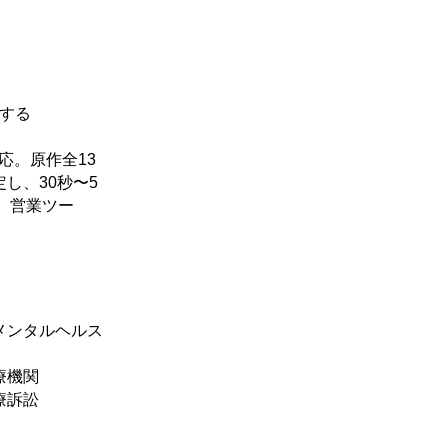
する
応。原作全13
し、30秒〜5
、営業ツー
メンタルヘルス
療機関
療訴訟