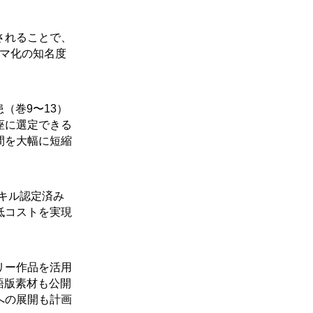
されることで、
ラマ化の知名度
（巻9〜13）
座に選定できる
間を大幅に短縮
スキル認定済み
低コストを実現
リー作品を活用
語版素材も公開
への展開も計画