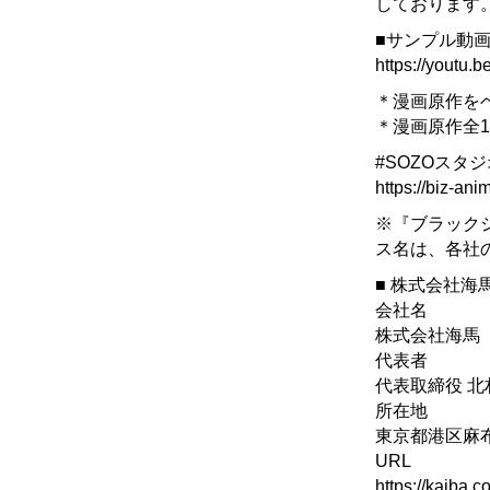
しております
■サンプル動
https://yout
＊漫画原作を
＊漫画原作全
#SOZOスタ
https://biz-ani
※『ブラック
ス名は、各社
■ 株式会社海
会社名
株式会社海馬
代表者
代表取締役 北
所在地
東京都港区麻
URL
https://kaiba.